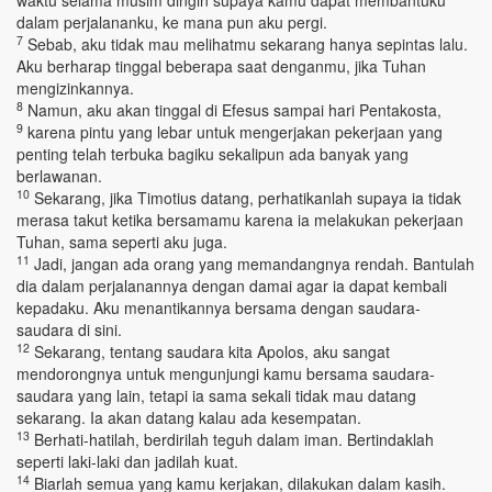
waktu selama musim dingin supaya kamu dapat membantuku
dalam perjalananku, ke mana pun aku pergi.
7
Sebab, aku tidak mau melihatmu sekarang hanya sepintas lalu.
Aku berharap tinggal beberapa saat denganmu, jika Tuhan
mengizinkannya.
8
Namun, aku akan tinggal di Efesus sampai hari Pentakosta,
9
karena pintu yang lebar untuk mengerjakan pekerjaan yang
penting telah terbuka bagiku sekalipun ada banyak yang
berlawanan.
10
Sekarang, jika Timotius datang, perhatikanlah supaya ia tidak
merasa takut ketika bersamamu karena ia melakukan pekerjaan
Tuhan, sama seperti aku juga.
11
Jadi, jangan ada orang yang memandangnya rendah. Bantulah
dia dalam perjalanannya dengan damai agar ia dapat kembali
kepadaku. Aku menantikannya bersama dengan saudara-
saudara di sini.
12
Sekarang, tentang saudara kita Apolos, aku sangat
mendorongnya untuk mengunjungi kamu bersama saudara-
saudara yang lain, tetapi ia sama sekali tidak mau datang
sekarang. Ia akan datang kalau ada kesempatan.
13
Berhati-hatilah, berdirilah teguh dalam iman. Bertindaklah
seperti laki-laki dan jadilah kuat.
14
Biarlah semua yang kamu kerjakan, dilakukan dalam kasih.