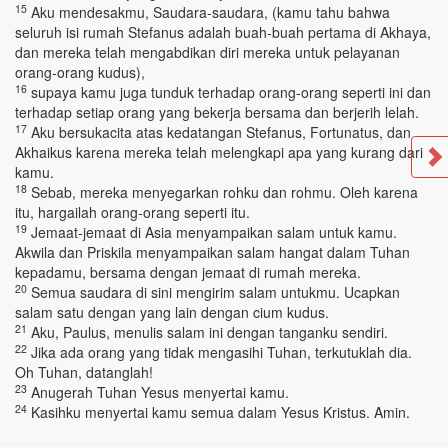
15
Aku mendesakmu, Saudara-saudara, (kamu tahu bahwa
seluruh isi rumah Stefanus adalah buah-buah pertama di Akhaya,
dan mereka telah mengabdikan diri mereka untuk pelayanan
orang-orang kudus),
16
supaya kamu juga tunduk terhadap orang-orang seperti ini dan
terhadap setiap orang yang bekerja bersama dan berjerih lelah.
17
Aku bersukacita atas kedatangan Stefanus, Fortunatus, dan
Akhaikus karena mereka telah melengkapi apa yang kurang dari
kamu.
18
Sebab, mereka menyegarkan rohku dan rohmu. Oleh karena
itu, hargailah orang-orang seperti itu.
19
Jemaat-jemaat di Asia menyampaikan salam untuk kamu.
Akwila dan Priskila menyampaikan salam hangat dalam Tuhan
kepadamu, bersama dengan jemaat di rumah mereka.
20
Semua saudara di sini mengirim salam untukmu. Ucapkan
salam satu dengan yang lain dengan cium kudus.
21
Aku, Paulus, menulis salam ini dengan tanganku sendiri.
22
Jika ada orang yang tidak mengasihi Tuhan, terkutuklah dia.
Oh Tuhan, datanglah!
23
Anugerah Tuhan Yesus menyertai kamu.
24
Kasihku menyertai kamu semua dalam Yesus Kristus. Amin.