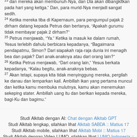
23
dan mereka akan membunuh-Nya, dan Dia akan dibangkitkan
pada hari yang ketiga.” Dan, para murid-Nya menjadi sangat
sedih.
24
Ketika mereka tiba di Kapernaum, para pengumpul pajak 2
dirham datang kepada Petrus dan bertanya, “Apakah gurumu
tidak membayar pajak 2 dirham?”
25
Petrus menjawab, “Ya.” Ketika ia masuk ke dalam rumah,
Yesus terlebih dahulu berbicara kepadanya, “Bagaimana
pendapatmu, Simon? Dari siapakah raja-raja dunia ini menagih
bea dan pajak? Dari anak-anaknya atau dari orang lain?”
26
Ketika Petrus menjawab, “Dari orang lain,” Yesus berkata
kepadanya, “Kalau begitu, anak-anaknya bebas.
27
Akan tetapi, supaya kita tidak menyinggung mereka, pergilah
ke danau dan lemparkan kail. Ambillah ikan yang pertama muncul
dan ketika kamu membuka mulutnya, kamu akan menemukan
sekeping stater. Ambillah uang itu dan berikan kepada mereka,
bagi-Ku dan bagimu.”
Studi Alkitab dengan AI:
Chat dengan Alkitab GPT
Studi Alkitab lengkap, silahkan lihat
Alkitab SABDA :: Matius 17
Studi Alkitab mobile, silahkan lihat
Alkitab Mobi :: Matius 17
Studi Alkitab dengan Video LUMO, silahkan lihat
LUMO Indonesia ::