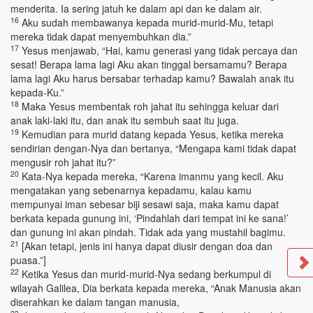
menderita. Ia sering jatuh ke dalam api dan ke dalam air.
16
Aku sudah membawanya kepada murid-murid-Mu, tetapi
mereka tidak dapat menyembuhkan dia.”
17
Yesus menjawab, “Hai, kamu generasi yang tidak percaya dan
sesat! Berapa lama lagi Aku akan tinggal bersamamu? Berapa
lama lagi Aku harus bersabar terhadap kamu? Bawalah anak itu
kepada-Ku.”
18
Maka Yesus membentak roh jahat itu sehingga keluar dari
anak laki-laki itu, dan anak itu sembuh saat itu juga.
19
Kemudian para murid datang kepada Yesus, ketika mereka
sendirian dengan-Nya dan bertanya, “Mengapa kami tidak dapat
mengusir roh jahat itu?”
20
Kata-Nya kepada mereka, “Karena imanmu yang kecil. Aku
mengatakan yang sebenarnya kepadamu, kalau kamu
mempunyai iman sebesar biji sesawi saja, maka kamu dapat
berkata kepada gunung ini, ‘Pindahlah dari tempat ini ke sana!’
dan gunung ini akan pindah. Tidak ada yang mustahil bagimu.
21
[Akan tetapi, jenis ini hanya dapat diusir dengan doa dan
puasa.”]
22
Ketika Yesus dan murid-murid-Nya sedang berkumpul di
wilayah Galilea, Dia berkata kepada mereka, “Anak Manusia akan
diserahkan ke dalam tangan manusia,