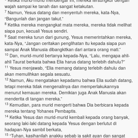
Ketika murid-murid mendengar ini, mereka tersungkur dengan
wajah sampai ke tanah dan sangat ketakutan.
7
Namun, Yesus datang dan menyentuh mereka, kata-Nya,
“Bangunlah dan jangan takut.”
8
Ketika mereka mengangkat mata mereka, mereka tidak melihat
siapa pun, kecuali Yesus sendiri.
9
Saat mereka turun dari gunung, Yesus memerintahkan mereka,
kata-Nya, “Jangan ceritakan penglihatan itu kepada siapa pun
sampai Anak Manusia dibangkitkan dari antara orang mati.”
10
Dan, murid-murid bertanya kepada-Nya, “Lalu, mengapa ahli-
ahli Taurat berkata bahwa Elia harus datang terlebih dahulu?”
11
Yesus menjawab, “Elia memang datang terlebih dahulu dan
akan memulihkan segala sesuatu.
12
Namun, Aku mengatakan kepadamu bahwa Elia sudah datang,
tetapi mereka tidak mengenalinya dan memperlakukannya
menurut kemauan mereka. Demikian juga Anak Manusia akan
menderita di tangan mereka.”
13
Kemudian, para murid mengerti bahwa Dia berbicara kepada
mereka tentang Yohanes Pembaptis.
14
Ketika Yesus dan murid-murid kembali kepada orang banyak,
seorang laki-laki datang kepada Yesus dengan berlutut di
hadapan-Nya sambil berkata,
15
“Tuhan, kasihanilah anakku sebab ia sakit ayan dan sangat