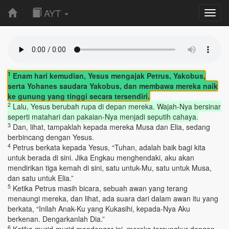
AYT
Toggl
navig
1
Enam hari kemudian, Yesus mengajak Petrus, Yakobus,
serta Yohanes saudara Yakobus, dan membawa mereka naik
ke gunung yang tinggi secara tersendiri.
2
Lalu, Yesus berubah rupa di depan mereka. Wajah-Nya bersinar
seperti matahari dan pakaian-Nya menjadi seputih cahaya.
3
Dan, lihat, tampaklah kepada mereka Musa dan Elia, sedang
berbincang dengan Yesus.
4
Petrus berkata kepada Yesus, “Tuhan, adalah baik bagi kita
untuk berada di sini. Jika Engkau menghendaki, aku akan
mendirikan tiga kemah di sini, satu untuk-Mu, satu untuk Musa,
dan satu untuk Elia.”
5
Ketika Petrus masih bicara, sebuah awan yang terang
menaungi mereka, dan lihat, ada suara dari dalam awan itu yang
berkata, “Inilah Anak-Ku yang Kukasihi, kepada-Nya Aku
berkenan. Dengarkanlah Dia.”
6