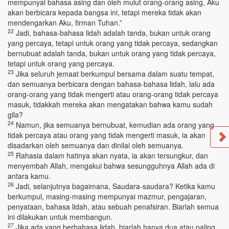
mempunyai bahasa asing dan oleh mulut orang-orang asing, Aku
akan berbicara kepada bangsa ini, tetapi mereka tidak akan
mendengarkan Aku, firman Tuhan.”
22
Jadi, bahasa-bahasa lidah adalah tanda, bukan untuk orang
yang percaya, tetapi untuk orang yang tidak percaya, sedangkan
bernubuat adalah tanda, bukan untuk orang yang tidak percaya,
tetapi untuk orang yang percaya.
23
Jika seluruh jemaat berkumpul bersama dalam suatu tempat,
dan semuanya berbicara dengan bahasa-bahasa lidah, lalu ada
orang-orang yang tidak mengerti atau orang-orang tidak percaya
masuk, tidakkah mereka akan mengatakan bahwa kamu sudah
gila?
24
Namun, jika semuanya bernubuat, kemudian ada orang yang
tidak percaya atau orang yang tidak mengerti masuk, ia akan
disadarkan oleh semuanya dan dinilai oleh semuanya.
25
Rahasia dalam hatinya akan nyata, ia akan tersungkur, dan
menyembah Allah, mengakui bahwa sesungguhnya Allah ada di
antara kamu.
26
Jadi, selanjutnya bagaimana, Saudara-saudara? Ketika kamu
berkumpul, masing-masing mempunyai mazmur, pengajaran,
penyataan, bahasa lidah, atau sebuah penafsiran. Biarlah semua
ini dilakukan untuk membangun.
27
Jika ada yang berbahasa lidah, biarlah hanya dua atau paling