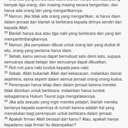
banyak tiga orang, dan masing-masing secara bergantian, dan
harus ada orang lain yang mengartikannya.
28
Namun, jika tidak ada orang yang mengartikan, ia harus diam
dalam jemaat dan biarlah ia berbicara kepada dirinya sendiri dan
kepada Allah.
29
Biarlah hanya dua atau tiga nabi yang berbicara dan yang lain
mempertimbangkannya.
30
Namun, jika penyataan dibuat untuk orang lain yang duduk di
situ, orang yang pertama harus diam.
31
Sebab, kamu semua dapat bernubuat satu demi satu, supaya
semuanya dapat belajar dan semuanya dapat dikuatkan.
32
Roh-roh para nabi tunduk kepada para nabi.
33
Sebab, Allah bukanlah Allah dari kekacauan, melainkan damai
sejahtera, sama seperti dalam semua jemaat orang-orang kudus.
34
Perempuan harus tetap diam dalam jemaat karena mereka
tidak diizinkan untuk berbicara, melainkan harus tunduk
sebagaimana Hukum Taurat juga mengatakannya.
35
Jika ada sesuatu yang ingin mereka pelajari, biarlah mereka
bertanya kepada suaminya di rumah karena adalah hal yang
memalukan bagi perempuan untuk berbicara dalam jemaat.
36
Apakah firman Allah berasal dari kamu? Atau, apakah hanya
kepadamu saja firman itu disampaikan?