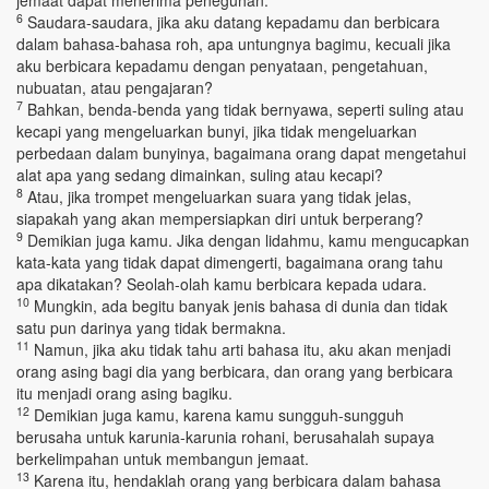
jemaat dapat menerima peneguhan.
6
Saudara-saudara, jika aku datang kepadamu dan berbicara
dalam bahasa-bahasa roh, apa untungnya bagimu, kecuali jika
aku berbicara kepadamu dengan penyataan, pengetahuan,
nubuatan, atau pengajaran?
7
Bahkan, benda-benda yang tidak bernyawa, seperti suling atau
kecapi yang mengeluarkan bunyi, jika tidak mengeluarkan
perbedaan dalam bunyinya, bagaimana orang dapat mengetahui
alat apa yang sedang dimainkan, suling atau kecapi?
8
Atau, jika trompet mengeluarkan suara yang tidak jelas,
siapakah yang akan mempersiapkan diri untuk berperang?
9
Demikian juga kamu. Jika dengan lidahmu, kamu mengucapkan
kata-kata yang tidak dapat dimengerti, bagaimana orang tahu
apa dikatakan? Seolah-olah kamu berbicara kepada udara.
10
Mungkin, ada begitu banyak jenis bahasa di dunia dan tidak
satu pun darinya yang tidak bermakna.
11
Namun, jika aku tidak tahu arti bahasa itu, aku akan menjadi
orang asing bagi dia yang berbicara, dan orang yang berbicara
itu menjadi orang asing bagiku.
12
Demikian juga kamu, karena kamu sungguh-sungguh
berusaha untuk karunia-karunia rohani, berusahalah supaya
berkelimpahan untuk membangun jemaat.
13
Karena itu, hendaklah orang yang berbicara dalam bahasa