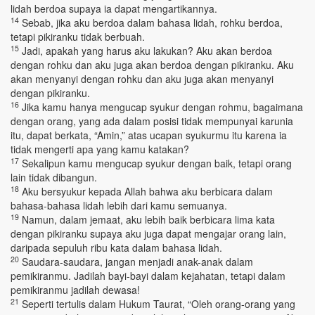
lidah berdoa supaya ia dapat mengartikannya.
14
Sebab, jika aku berdoa dalam bahasa lidah, rohku berdoa,
tetapi pikiranku tidak berbuah.
15
Jadi, apakah yang harus aku lakukan? Aku akan berdoa
dengan rohku dan aku juga akan berdoa dengan pikiranku. Aku
akan menyanyi dengan rohku dan aku juga akan menyanyi
dengan pikiranku.
16
Jika kamu hanya mengucap syukur dengan rohmu, bagaimana
dengan orang, yang ada dalam posisi tidak mempunyai karunia
itu, dapat berkata, “Amin,” atas ucapan syukurmu itu karena ia
tidak mengerti apa yang kamu katakan?
17
Sekalipun kamu mengucap syukur dengan baik, tetapi orang
lain tidak dibangun.
18
Aku bersyukur kepada Allah bahwa aku berbicara dalam
bahasa-bahasa lidah lebih dari kamu semuanya.
19
Namun, dalam jemaat, aku lebih baik berbicara lima kata
dengan pikiranku supaya aku juga dapat mengajar orang lain,
daripada sepuluh ribu kata dalam bahasa lidah.
20
Saudara-saudara, jangan menjadi anak-anak dalam
pemikiranmu. Jadilah bayi-bayi dalam kejahatan, tetapi dalam
pemikiranmu jadilah dewasa!
21
Seperti tertulis dalam Hukum Taurat, “Oleh orang-orang yang