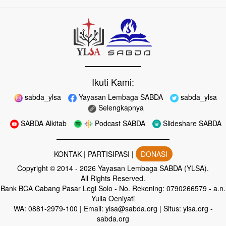
Ikuti Kami:
sabda_ylsa
Yayasan Lembaga SABDA
sabda_ylsa
Selengkapnya
SABDA Alkitab
Podcast SABDA
Slideshare SABDA
KONTAK
|
PARTISIPASI
|
DONASI
Copyright
© 2014 -
2026
Yayasan Lembaga SABDA (YLSA).
All Rights Reserved.
Bank BCA Cabang Pasar Legi Solo - No. Rekening: 0790266579 - a.n.
Yulia Oeniyati
WA:
0881-2979-100
| Email:
ylsa@sabda.org
| Situs:
ylsa.org
-
sabda.org