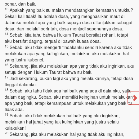
benar, dan baik.
13
Apakah yang baik itu malah mendatangkan kematian untukku?
Sekali-kali tidak! Itu adalah dosa, yang menghasilkan maut di
dalamku melalui apa yang baik supaya dosa ditunjukkan sebagai
dosa, dan melalui perintah, dosa menjadi sepenuhnya dosa.
14
Sebab, kita tahu bahwa Hukum Taurat bersifat rohani, tetapi
aku bersifat daging, terjual di bawah kuasa dosa.
15
Sebab, aku tidak mengerti tindakanku sendiri karena aku tidak
melakukan apa yang kuinginkan, melainkan aku melakukan hal
yang justru kubenci.
16
Sekarang, jika aku melakukan apa yang tidak aku inginkan, aku
setuju dengan Hukum Taurat bahwa itu baik.
17
Jadi sekarang, bukan lagi aku yang melakukannya, tetapi dosa
tinggal dalamku.
18
Sebab, aku tahu tidak ada hal baik yang ada di dalamku, yaitu
dalam dagingku. Sebab, aku memiliki keinginan untuk melakukan
apa yang baik, tetapi kemampuan untuk melakukan yang baik itu
tidak ada.
19
Sebab, aku tidak melakukan hal baik yang aku inginkan,
melainkan hal jahat yang tak kuinginkan yang justru selalu
kulakukan!
20
Sekarang, jika aku melakukan hal yang tidak aku inginkan,