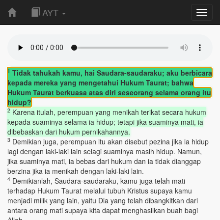
AYT
Toggl
navig
1
Tidak tahukah kamu, hai Saudara-saudaraku; aku berbicara
kepada mereka yang mengetahui Hukum Taurat; bahwa
Hukum Taurat berkuasa atas diri seseorang selama orang itu
hidup?
2
Karena itulah, perempuan yang menikah terikat secara hukum
kepada suaminya selama ia hidup; tetapi jika suaminya mati, ia
dibebaskan dari hukum pernikahannya.
3
Demikian juga, perempuan itu akan disebut pezina jika ia hidup
lagi dengan laki-laki lain selagi suaminya masih hidup. Namun,
jika suaminya mati, ia bebas dari hukum dan ia tidak dianggap
berzina jika ia menikah dengan laki-laki lain.
4
Demikianlah, Saudara-saudaraku, kamu juga telah mati
terhadap Hukum Taurat melalui tubuh Kristus supaya kamu
menjadi milik yang lain, yaitu Dia yang telah dibangkitkan dari
antara orang mati supaya kita dapat menghasilkan buah bagi