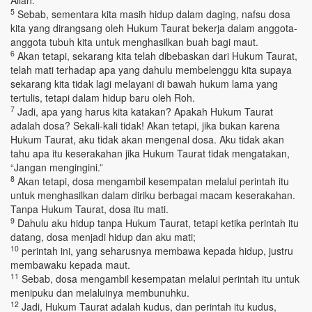
Allah.
5
Sebab, sementara kita masih hidup dalam daging, nafsu dosa
kita yang dirangsang oleh Hukum Taurat bekerja dalam anggota-
anggota tubuh kita untuk menghasilkan buah bagi maut.
6
Akan tetapi, sekarang kita telah dibebaskan dari Hukum Taurat,
telah mati terhadap apa yang dahulu membelenggu kita supaya
sekarang kita tidak lagi melayani di bawah hukum lama yang
tertulis, tetapi dalam hidup baru oleh Roh.
7
Jadi, apa yang harus kita katakan? Apakah Hukum Taurat
adalah dosa? Sekali-kali tidak! Akan tetapi, jika bukan karena
Hukum Taurat, aku tidak akan mengenal dosa. Aku tidak akan
tahu apa itu keserakahan jika Hukum Taurat tidak mengatakan,
“Jangan mengingini.”
8
Akan tetapi, dosa mengambil kesempatan melalui perintah itu
untuk menghasilkan dalam diriku berbagai macam keserakahan.
Tanpa Hukum Taurat, dosa itu mati.
9
Dahulu aku hidup tanpa Hukum Taurat, tetapi ketika perintah itu
datang, dosa menjadi hidup dan aku mati;
10
perintah ini, yang seharusnya membawa kepada hidup, justru
membawaku kepada maut.
11
Sebab, dosa mengambil kesempatan melalui perintah itu untuk
menipuku dan melaluinya membunuhku.
12
Jadi, Hukum Taurat adalah kudus, dan perintah itu kudus,