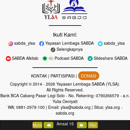
Ikuti Kami:
sabda_ylsa
Yayasan Lembaga SABDA
sabda_ylsa
Selengkapnya
SABDA Alkitab
Podcast SABDA
Slideshare SABDA
KONTAK
|
PARTISIPASI
|
DONASI
Copyright
© 2014 -
2026
Yayasan Lembaga SABDA (YLSA).
All Rights Reserved.
Bank BCA Cabang Pasar Legi Solo - No. Rekening: 0790266579 - a.n.
Yulia Oeniyati
WA:
0881-2979-100
| Email:
ylsa@sabda.org
| Situs:
ylsa.org
-
sabda.org
Amsal 15
Mzm
Pkh