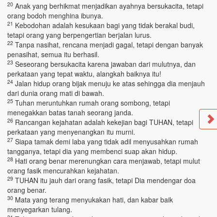
20
Anak yang berhikmat menjadikan ayahnya bersukacita, tetapi
orang bodoh menghina ibunya.
21
Kebodohan adalah kesukaan bagi yang tidak berakal budi,
tetapi orang yang berpengertian berjalan lurus.
22
Tanpa nasihat, rencana menjadi gagal, tetapi dengan banyak
penasihat, semua itu berhasil.
23
Seseorang bersukacita karena jawaban dari mulutnya, dan
perkataan yang tepat waktu, alangkah baiknya itu!
24
Jalan hidup orang bijak menuju ke atas sehingga dia menjauh
dari dunia orang mati di bawah.
25
Tuhan meruntuhkan rumah orang sombong, tetapi
menegakkan batas tanah seorang janda.
26
Rancangan kejahatan adalah kekejian bagi TUHAN, tetapi
perkataan yang menyenangkan itu murni.
27
Siapa tamak demi laba yang tidak adil menyusahkan rumah
tangganya, tetapi dia yang membenci suap akan hidup.
28
Hati orang benar merenungkan cara menjawab, tetapi mulut
orang fasik mencurahkan kejahatan.
29
TUHAN itu jauh dari orang fasik, tetapi Dia mendengar doa
orang benar.
30
Mata yang terang menyukakan hati, dan kabar baik
menyegarkan tulang.