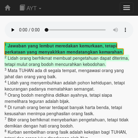
AYT
Toggl
navig
1
Jawaban yang lembut meredakan kemurkaan, tetapi
perkataan yang menyakitkan mendatangkan kemarahan.
2
Lidah orang berhikmat membuat pengetahuan dapat diterima,
tetapi mulut orang bodoh mencurahkan kebodohan.
3
Mata TUHAN ada di segala tempat, mengawasi orang yang
jahat dan orang yang baik.
4
Lidah yang menyembuhkan adalah pohon kehidupan, tetapi
kecurangan padanya mematahkan semangat.
5
Orang bodoh menghina didikan ayahnya, tetapi siapa
memelihara teguran adalah bijak.
6
Di rumah orang benar terdapat banyak harta benda, tetapi
kesusahan menimpa penghasilan orang fasik.
7
Bibir orang berhikmat menyebarkan pengetahuan, tetapi tidak
demikian dengan hati orang bodoh.
8
Kurban sembelihan orang fasik adalah kekejian bagi TUHAN,