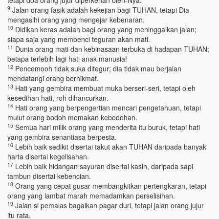
tetapi doa orang jujur diperkenan oleh-Nya.
9
Jalan orang fasik adalah kekejian bagi TUHAN, tetapi Dia
mengasihi orang yang mengejar kebenaran.
10
Didikan keras adalah bagi orang yang meninggalkan jalan;
siapa saja yang membenci teguran akan mati.
11
Dunia orang mati dan kebinasaan terbuka di hadapan TUHAN;
betapa terlebih lagi hati anak manusia!
12
Pencemooh tidak suka ditegur; dia tidak mau berjalan
mendatangi orang berhikmat.
13
Hati yang gembira membuat muka berseri-seri, tetapi oleh
kesedihan hati, roh dihancurkan.
14
Hati orang yang berpengertian mencari pengetahuan, tetapi
mulut orang bodoh memakan kebodohan.
15
Semua hari milik orang yang menderita itu buruk, tetapi hati
yang gembira senantiasa berpesta.
16
Lebih baik sedikit disertai takut akan TUHAN daripada banyak
harta disertai kegelisahan.
17
Lebih baik hidangan sayuran disertai kasih, daripada sapi
tambun disertai kebencian.
18
Orang yang cepat gusar membangkitkan pertengkaran, tetapi
orang yang lambat marah memadamkan perselisihan.
19
Jalan si pemalas bagaikan pagar duri, tetapi jalan orang jujur
itu rata.