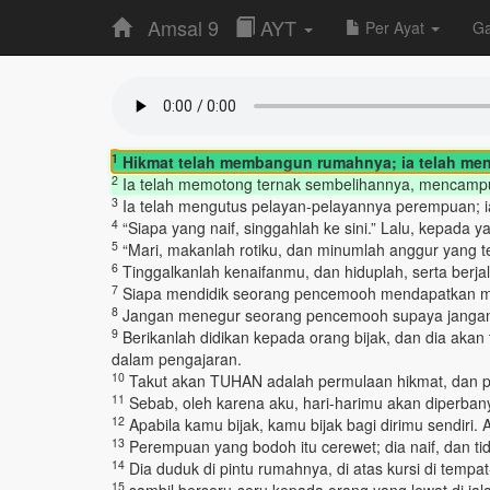
Amsal 9
AYT
Per Ayat
G
1
Hikmat telah membangun rumahnya; ia telah meng
2
Ia telah memotong ternak sembelihannya, mencamp
3
Ia telah mengutus pelayan-pelayannya perempuan; ia 
4
“Siapa yang naif, singgahlah ke sini.” Lalu, kepada y
5
“Mari, makanlah rotiku, dan minumlah anggur yang t
6
Tinggalkanlah kenaifanmu, dan hiduplah, serta berjala
7
Siapa mendidik seorang pencemooh mendapatkan malu
8
Jangan menegur seorang pencemooh supaya jangan s
9
Berikanlah didikan kepada orang bijak, dan dia akan 
dalam pengajaran.
10
Takut akan TUHAN adalah permulaan hikmat, dan p
11
Sebab, oleh karena aku, hari-harimu akan diperba
12
Apabila kamu bijak, kamu bijak bagi dirimu sendir
13
Perempuan yang bodoh itu cerewet; dia naif, dan ti
14
Dia duduk di pintu rumahnya, di atas kursi di tempat-
15