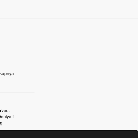
kapnya
rved.
eniyati
rg