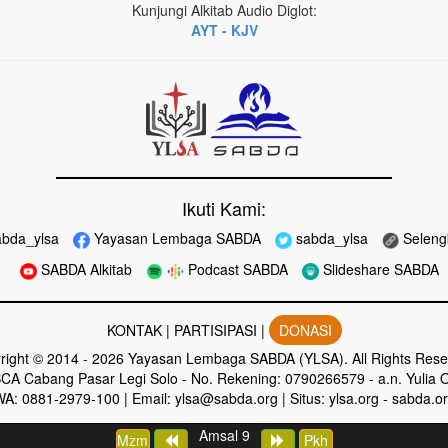
Kunjungi Alkitab Audio Diglot:
AYT - KJV
Ikuti Kami:
bda_ylsa
Yayasan Lembaga SABDA
sabda_ylsa
Seleng
SABDA Alkitab
Podcast SABDA
Slideshare SABDA
KONTAK
|
PARTISIPASI
|
DONASI
right
© 2014 -
2026
Yayasan Lembaga SABDA (YLSA).
All Rights Rese
CA Cabang Pasar Legi Solo - No. Rekening: 0790266579 - a.n. Yulia O
WA:
0881-2979-100
| Email:
ylsa@sabda.org
| Situs:
ylsa.org
-
sabda.o
Amsal 9
Mzm
Pkh