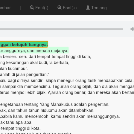
ambar
|
Font(-)
Font(+)
Tentang
gali ketujuh tiangnya.
ur anggurnya, dan menata mejanya.
berseru-seru dari tempat-tempat tinggi di kota,
ang kekurangan akal budi, ia berkata,
elah kucampur.
nlah di jalan pengertian.”
 bagi dirinya sendiri; siapa menegur orang fasik mendapatkan cela.
ampai dia membencimu. Tegurlah orang bijak, dan dia akan mengas
terus menjadi lebih bijak. Ajarlah orang benar, dan mereka akan bert
engetahuan tentang Yang Mahakudus adalah pengertian.
nyak, dan tahun-tahun hidupmu akan ditambahkan.
i. Apabila kamu mencemooh, kamu sendiri akan menanggungnya.
dak tahu apa-apa.
tempat tinggi di kota,