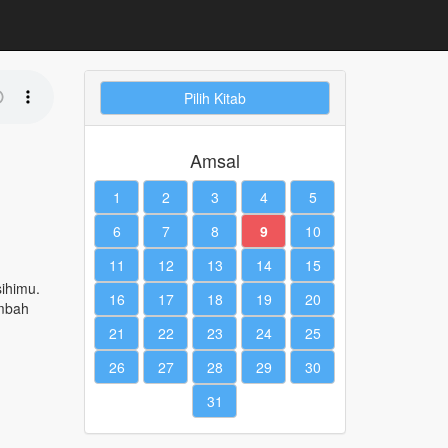
Pilih Kitab
Amsal
1
2
3
4
5
6
7
8
9
10
11
12
13
14
15
ihimu.
16
17
18
19
20
ambah
21
22
23
24
25
26
27
28
29
30
31