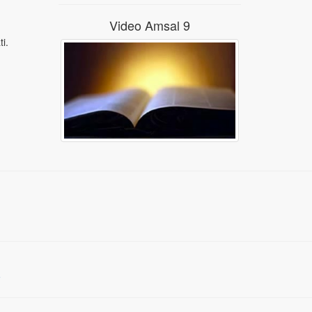
Video Amsal 9
i.
e