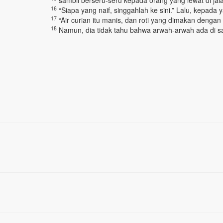
sambil berseru-seru kepada orang yang lewat di jalan
16
“Siapa yang naif, singgahlah ke sini.” Lalu, kepada 
17
“Air curian itu manis, dan roti yang dimakan dengan
18
Namun, dia tidak tahu bahwa arwah-arwah ada di s