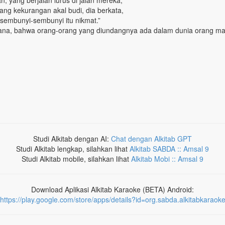
, yang berjalan lurus di jalan mereka,
yang kekurangan akal budi, dia berkata,
 sembunyi-sembunyi itu nikmat.”
ana, bahwa orang-orang yang diundangnya ada dalam dunia orang mat
Studi Alkitab dengan AI:
Chat dengan Alkitab GPT
Studi Alkitab lengkap, silahkan lihat
Alkitab SABDA :: Amsal 9
Studi Alkitab mobile, silahkan lihat
Alkitab Mobi :: Amsal 9
Download Aplikasi Alkitab Karaoke (BETA) Android:
https://play.google.com/store/apps/details?id=org.sabda.alkitabkaraok