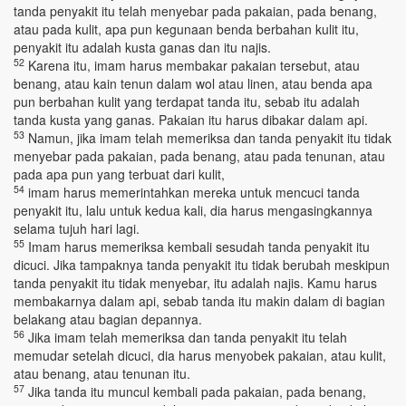
tanda penyakit itu telah menyebar pada pakaian, pada benang,
atau pada kulit, apa pun kegunaan benda berbahan kulit itu,
penyakit itu adalah kusta ganas dan itu najis.
52
Karena itu, imam harus membakar pakaian tersebut, atau
benang, atau kain tenun dalam wol atau linen, atau benda apa
pun berbahan kulit yang terdapat tanda itu, sebab itu adalah
tanda kusta yang ganas. Pakaian itu harus dibakar dalam api.
53
Namun, jika imam telah memeriksa dan tanda penyakit itu tidak
menyebar pada pakaian, pada benang, atau pada tenunan, atau
pada apa pun yang terbuat dari kulit,
54
imam harus memerintahkan mereka untuk mencuci tanda
penyakit itu, lalu untuk kedua kali, dia harus mengasingkannya
selama tujuh hari lagi.
55
Imam harus memeriksa kembali sesudah tanda penyakit itu
dicuci. Jika tampaknya tanda penyakit itu tidak berubah meskipun
tanda penyakit itu tidak menyebar, itu adalah najis. Kamu harus
membakarnya dalam api, sebab tanda itu makin dalam di bagian
belakang atau bagian depannya.
56
Jika imam telah memeriksa dan tanda penyakit itu telah
memudar setelah dicuci, dia harus menyobek pakaian, atau kulit,
atau benang, atau tenunan itu.
57
Jika tanda itu muncul kembali pada pakaian, pada benang,