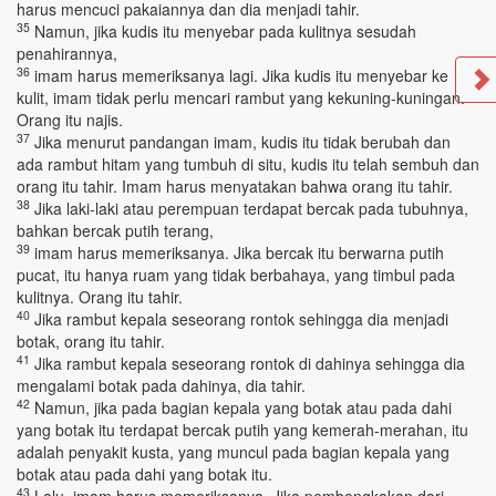
harus mencuci pakaiannya dan dia menjadi tahir.
35
Namun, jika kudis itu menyebar pada kulitnya sesudah
penahirannya,
36
imam harus memeriksanya lagi. Jika kudis itu menyebar ke
kulit, imam tidak perlu mencari rambut yang kekuning-kuningan.
Orang itu najis.
37
Jika menurut pandangan imam, kudis itu tidak berubah dan
ada rambut hitam yang tumbuh di situ, kudis itu telah sembuh dan
orang itu tahir. Imam harus menyatakan bahwa orang itu tahir.
38
Jika laki-laki atau perempuan terdapat bercak pada tubuhnya,
bahkan bercak putih terang,
39
imam harus memeriksanya. Jika bercak itu berwarna putih
pucat, itu hanya ruam yang tidak berbahaya, yang timbul pada
kulitnya. Orang itu tahir.
40
Jika rambut kepala seseorang rontok sehingga dia menjadi
botak, orang itu tahir.
41
Jika rambut kepala seseorang rontok di dahinya sehingga dia
mengalami botak pada dahinya, dia tahir.
42
Namun, jika pada bagian kepala yang botak atau pada dahi
yang botak itu terdapat bercak putih yang kemerah-merahan, itu
adalah penyakit kusta, yang muncul pada bagian kepala yang
botak atau pada dahi yang botak itu.
43