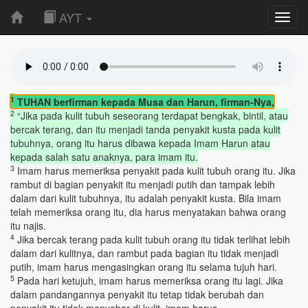
AYT
Toggl
navig
1
TUHAN berfirman kepada Musa dan Harun, firman-Nya,
2
“Jika pada kulit tubuh seseorang terdapat bengkak, bintil, atau
bercak terang, dan itu menjadi tanda penyakit kusta pada kulit
tubuhnya, orang itu harus dibawa kepada Imam Harun atau
kepada salah satu anaknya, para imam itu.
3
Imam harus memeriksa penyakit pada kulit tubuh orang itu. Jika
rambut di bagian penyakit itu menjadi putih dan tampak lebih
dalam dari kulit tubuhnya, itu adalah penyakit kusta. Bila imam
telah memeriksa orang itu, dia harus menyatakan bahwa orang
itu najis.
4
Jika bercak terang pada kulit tubuh orang itu tidak terlihat lebih
dalam dari kulitnya, dan rambut pada bagian itu tidak menjadi
putih, imam harus mengasingkan orang itu selama tujuh hari.
5
Pada hari ketujuh, imam harus memeriksa orang itu lagi. Jika
dalam pandangannya penyakit itu tetap tidak berubah dan