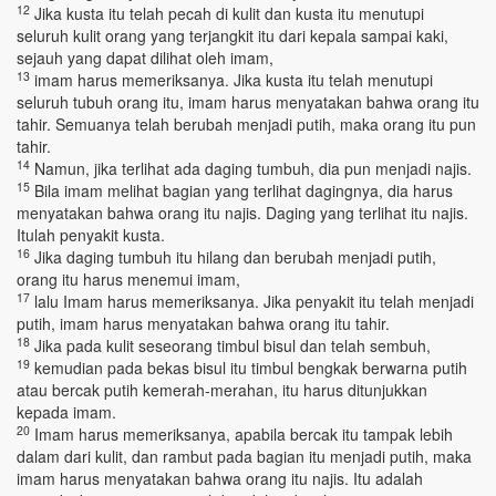
12
Jika kusta itu telah pecah di kulit dan kusta itu menutupi
seluruh kulit orang yang terjangkit itu dari kepala sampai kaki,
sejauh yang dapat dilihat oleh imam,
13
imam harus memeriksanya. Jika kusta itu telah menutupi
seluruh tubuh orang itu, imam harus menyatakan bahwa orang itu
tahir. Semuanya telah berubah menjadi putih, maka orang itu pun
tahir.
14
Namun, jika terlihat ada daging tumbuh, dia pun menjadi najis.
15
Bila imam melihat bagian yang terlihat dagingnya, dia harus
menyatakan bahwa orang itu najis. Daging yang terlihat itu najis.
Itulah penyakit kusta.
16
Jika daging tumbuh itu hilang dan berubah menjadi putih,
orang itu harus menemui imam,
17
lalu Imam harus memeriksanya. Jika penyakit itu telah menjadi
putih, imam harus menyatakan bahwa orang itu tahir.
18
Jika pada kulit seseorang timbul bisul dan telah sembuh,
19
kemudian pada bekas bisul itu timbul bengkak berwarna putih
atau bercak putih kemerah-merahan, itu harus ditunjukkan
kepada imam.
20
Imam harus memeriksanya, apabila bercak itu tampak lebih
dalam dari kulit, dan rambut pada bagian itu menjadi putih, maka
imam harus menyatakan bahwa orang itu najis. Itu adalah