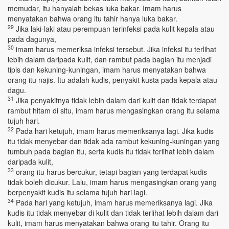
memudar, itu hanyalah bekas luka bakar. Imam harus
menyatakan bahwa orang itu tahir hanya luka bakar.
29
Jika laki-laki atau perempuan terinfeksi pada kulit kepala atau
pada dagunya,
30
imam harus memeriksa infeksi tersebut. Jika infeksi itu terlihat
lebih dalam daripada kulit, dan rambut pada bagian itu menjadi
tipis dan kekuning-kuningan, imam harus menyatakan bahwa
orang itu najis. Itu adalah kudis, penyakit kusta pada kepala atau
dagu.
31
Jika penyakitnya tidak lebih dalam dari kulit dan tidak terdapat
rambut hitam di situ, imam harus mengasingkan orang itu selama
tujuh hari.
32
Pada hari ketujuh, imam harus memeriksanya lagi. Jika kudis
itu tidak menyebar dan tidak ada rambut kekuning-kuningan yang
tumbuh pada bagian itu, serta kudis itu tidak terlihat lebih dalam
daripada kulit,
33
orang itu harus bercukur, tetapi bagian yang terdapat kudis
tidak boleh dicukur. Lalu, imam harus mengasingkan orang yang
berpenyakit kudis itu selama tujuh hari lagi.
34
Pada hari yang ketujuh, imam harus memeriksanya lagi. Jika
kudis itu tidak menyebar di kulit dan tidak terlihat lebih dalam dari
kulit, imam harus menyatakan bahwa orang itu tahir. Orang itu