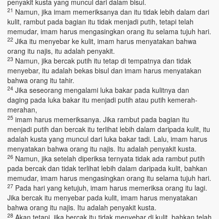
penyakit kusta yang muncul dari dalam bisul.
21
Namun, jika imam memeriksanya dan itu tidak lebih dalam dari
kulit, rambut pada bagian itu tidak menjadi putih, tetapi telah
memudar, imam harus mengasingkan orang itu selama tujuh hari.
22
Jika itu menyebar ke kulit, imam harus menyatakan bahwa
orang itu najis, itu adalah penyakit.
23
Namun, jika bercak putih itu tetap di tempatnya dan tidak
menyebar, itu adalah bekas bisul dan imam harus menyatakan
bahwa orang itu tahir.
24
Jika seseorang mengalami luka bakar pada kulitnya dan
daging pada luka bakar itu menjadi putih atau putih kemerah-
merahan,
25
imam harus memeriksanya. Jika rambut pada bagian itu
menjadi putih dan bercak itu terlihat lebih dalam daripada kulit, itu
adalah kusta yang muncul dari luka bakar tadi. Lalu, imam harus
menyatakan bahwa orang itu najis. Itu adalah penyakit kusta.
26
Namun, jika setelah diperiksa ternyata tidak ada rambut putih
pada bercak dan tidak terlihat lebih dalam daripada kulit, bahkan
memudar, imam harus mengasingkan orang itu selama tujuh hari.
27
Pada hari yang ketujuh, imam harus memeriksa orang itu lagi.
Jika bercak itu menyebar pada kulit, imam harus menyatakan
bahwa orang itu najis. Itu adalah penyakit kusta.
28
Akan tetapi, jika bercak itu tidak menyebar di kulit, bahkan telah