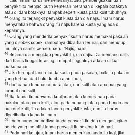
Lalu, imam harus memeriksanya. Jika pembengkakan dari
penyakit itu menjadi putih kemerah-merahan di kepala botaknya
atau di dahi botaknya, tampak seperti kusta pada kulit tubuhnya,
44
orang itu terjangkit penyakit kusta dan dia najis. Imam harus
menyatakan bahwa orang itu najis karena kusta yang ada di
kepalanya.
45
Orang yang menderita penyakit kusta harus memakai pakaian
yang disobek-sobek, rambutnya dibiarkan terurai, dan menutupi
mulutnya sambil berseru-seru, ‘Najis, najis!’
46
Selama dia mengidap penyakit itu, dia najis. Dia memang najis
dan harus tinggal terasing. Tempat tinggalnya adalah di luar
perkemahan.
47
Jika terdapat tanda-tanda kusta pada pakaian, baik itu pakaian
yang terbuat dari bulu domba atau linen,
48
dari bahan tenunan atau rajutan, dari kulit atau apa pun yang
terbuat dari kulit,
49
jika tanda itu berwarna kehijauan atau kemerahan pada
pakaian atau pada kulit, atau pada benang, atau pada benda apa
pun dari kulit, itu adalah tanda penyakit kusta, dan itu harus
diperlihatkan kepada imam.
50
Imam harus memeriksa tanda penyakit itu dan mengasingkan
benda yang memiliki tanda penyakit itu selama tujuh hari.
51
Pada hari ketujuh, imam harus memeriksa tanda itu lagi, jika