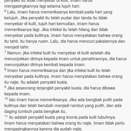
penyakit itu tidak menyebar di kulit, imam harus
mengasingkannya lagi selama tujuh hari.
6
Lalu, imam harus memeriksanya kembali pada hari yang
ketujuh. Jika penyakit itu telah pudar dan tanda itu tidak
menyebar di kulit, tujuh hari kemudian, imam harus
memeriksanya lagi. Jika infeksi itu telah hilang dan tidak
menyebar pada kulitnya, imam harus menyatakan bahwa orang
itu tahir, itu hanya ruam. Lalu, dia harus mencuci pakaiannya dan
menjadi tahir.
7
Namun, jika infeksi kulit itu menyebar di kulit setelah dia
menunjukkan dirinya kepada imam untuk penahirannya, dia harus
menunjukkan dirinya kembali kepada imam.
8
Imam harus memeriksanya dan jika infeksi kulit itu telah
menyebar pada kulitnya, imam harus menyatakan bahwa orang
itu najis. Itu adalah penyakit kusta.
9
Jika seseorang terjangkit penyakit kusta, dia harus dibawa
kepada imam,
10
lalu imam harus memeriksanya. Jika ada bengkak putih pada
kulitnya dan telah berubah menjadi rambut yang putih, dan ada
daging tumbuh pada bengkak itu,
11
itu adalah penyakit kusta yang kronis pada kulit tubuhnya.
Imam harus menyatakan bahwa orang itu najis. Imam tidak perlu
mengasingkannya karena dia sudah najis.