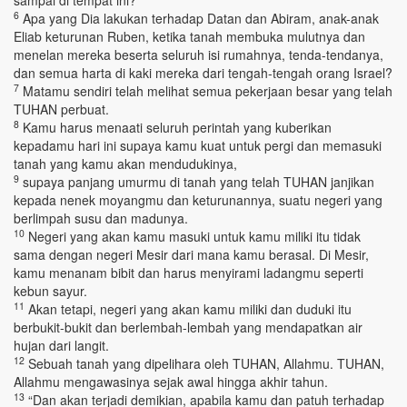
sampai di tempat ini?
6
Apa yang Dia lakukan terhadap Datan dan Abiram, anak-anak
Eliab keturunan Ruben, ketika tanah membuka mulutnya dan
menelan mereka beserta seluruh isi rumahnya, tenda-tendanya,
dan semua harta di kaki mereka dari tengah-tengah orang Israel?
7
Matamu sendiri telah melihat semua pekerjaan besar yang telah
TUHAN perbuat.
8
Kamu harus menaati seluruh perintah yang kuberikan
kepadamu hari ini supaya kamu kuat untuk pergi dan memasuki
tanah yang kamu akan mendudukinya,
9
supaya panjang umurmu di tanah yang telah TUHAN janjikan
kepada nenek moyangmu dan keturunannya, suatu negeri yang
berlimpah susu dan madunya.
10
Negeri yang akan kamu masuki untuk kamu miliki itu tidak
sama dengan negeri Mesir dari mana kamu berasal. Di Mesir,
kamu menanam bibit dan harus menyirami ladangmu seperti
kebun sayur.
11
Akan tetapi, negeri yang akan kamu miliki dan duduki itu
berbukit-bukit dan berlembah-lembah yang mendapatkan air
hujan dari langit.
12
Sebuah tanah yang dipelihara oleh TUHAN, Allahmu. TUHAN,
Allahmu mengawasinya sejak awal hingga akhir tahun.
13
“Dan akan terjadi demikian, apabila kamu dan patuh terhadap