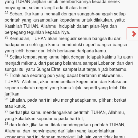
yang TUHAN janjikan untuk memberikannya kepada nenek
moyangmu, selama langit ada di atas bumi.
22
Sebab, jika kamu menaati dengan sungguh-sungguh setiap
perintah yang kusampaikan kepadamu untuk dilakukan, yaitu:
Kasihilah TUHAN, Allahmu, hiduplah dalam jalan-Nya dan
berpegang teguhlah kepada-Nya.
23
Kemudian, TUHAN akan mengusir semua bangsa itu dari
hadapanmu sehingga kamu menduduki negeri bangsa-bangsa
yang lebih besar dan lebih berkuasa daripada kamu.
24
Setiap tempat yang kamu injak dengan telapak kakimu itu akan
menjadi milikmu, dari padang belantara sampai Lebanon dan dari
sungai itu, yaitu Sungai Efrat, sampai laut terjauh jadi batasmu.
25
Tidak ada seorang pun yang dapat bertahan melawanmu.
TUHAN, Allahmu, akan memberikan kegentaran dan ketakutan
kepada seluruh negeri yang kamu injak, seperti yang telah Dia
janjikan.
26
Lihatlah, pada hari ini aku menghadapkanmu pilihan: berkat
atau kutuk,
27
berkat jika kamu mendengarkan perintah TUHAN, Allahmu,
yang kukatakan kepadamu pada hari ini,
28
dan kutuk, jika kamu tidak mendengarkan perintah TUHAN,
Allahmu, dan menyimpang dari jalan yang kuperintahkan
kepadamu hari ini dengan mengikuti ilah lain yang tidak kamu