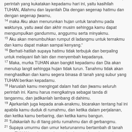
perintah yang kukatakan kepadamu hari ini, yaitu kasihilah
TUHAN, Allahmu dan layanilah Dia dengan segenap hatimu dan
dengan segenap jiwamu,
14
maka Aku akan menurunkan hujan untuk tanahmu pada
waktunya, yaitu awal dan akhir musim sehingga kamu dapat
mengumpulkan gandummu, anggurmu serta minyakmu.
15
Aku akan menumbuhkan rumput di ladangmu untuk ternakmu
dan kamu dapat makan sampai kenyang.”
16
Berhati-hatilah supaya hatimu tidak terbujuk dan berpaling
untuk melayani ilah lain dan menyembah kepadanya.
17
Maka, murka TUHAN akan bangkit kepadamu dan Dia akan
menutup langit sehingga hujan tidak turun. Tanahmu tidak akan
menghasilkan dan kamu segera binasa di tanah yang subur yang
TUHAN berikan kepadamu.
18
Haruslah kamu mengingat dalam hati dan jiwamu seluruh
perintah ini. Kamu harus mengikatnya sebagai tanda di
tanganmu, dan jadikanlah lambang di dahimu.
19
Ajarkanlah juga kepada anak-anakmu, bicarakan tentang hal ini
apabila kamu duduk di rumahmu, dan ketika dalam perjalanan,
dan ketika kamu berbaring, dan ketika kamu bangun.
20
Tuliskanlah itu di tiang pintu rumahmu dan di gerbangmu.
21
Supaya umurmu dan umur keturunanmu bertambah di tanah