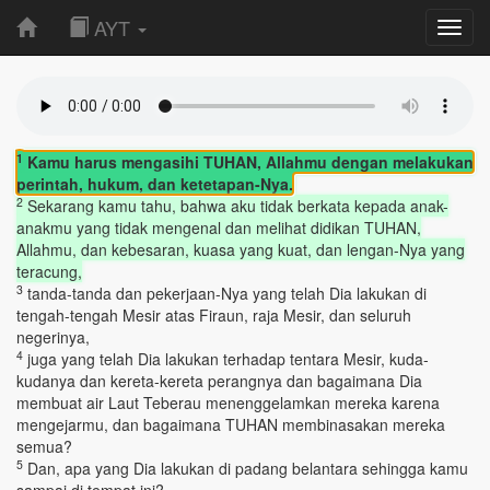
AYT
Toggl
navig
1
Kamu harus mengasihi TUHAN, Allahmu dengan melakukan
perintah, hukum, dan ketetapan-Nya.
2
Sekarang kamu tahu, bahwa aku tidak berkata kepada anak-
anakmu yang tidak mengenal dan melihat didikan TUHAN,
Allahmu, dan kebesaran, kuasa yang kuat, dan lengan-Nya yang
teracung,
3
tanda-tanda dan pekerjaan-Nya yang telah Dia lakukan di
tengah-tengah Mesir atas Firaun, raja Mesir, dan seluruh
negerinya,
4
juga yang telah Dia lakukan terhadap tentara Mesir, kuda-
kudanya dan kereta-kereta perangnya dan bagaimana Dia
membuat air Laut Teberau menenggelamkan mereka karena
mengejarmu, dan bagaimana TUHAN membinasakan mereka
semua?
5
Dan, apa yang Dia lakukan di padang belantara sehingga kamu