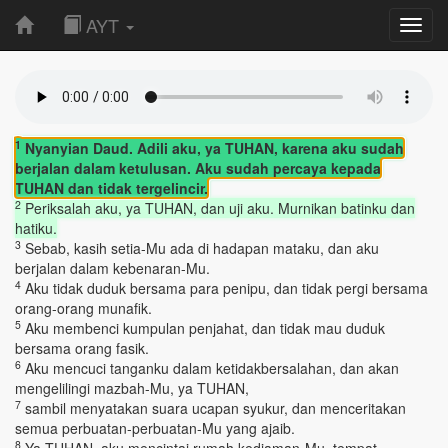
AYT
Toggl
navig
1
Nyanyian Daud. Adili aku, ya TUHAN, karena aku sudah
berjalan dalam ketulusan. Aku sudah percaya kepada
TUHAN dan tidak tergelincir.
2
Periksalah aku, ya TUHAN, dan uji aku. Murnikan batinku dan
hatiku.
3
Sebab, kasih setia-Mu ada di hadapan mataku, dan aku
berjalan dalam kebenaran-Mu.
4
Aku tidak duduk bersama para penipu, dan tidak pergi bersama
orang-orang munafik.
5
Aku membenci kumpulan penjahat, dan tidak mau duduk
bersama orang fasik.
6
Aku mencuci tanganku dalam ketidakbersalahan, dan akan
mengelilingi mazbah-Mu, ya TUHAN,
7
sambil menyatakan suara ucapan syukur, dan menceritakan
semua perbuatan-perbuatan-Mu yang ajaib.
8