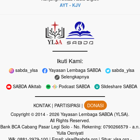
AYT - KJV
Ikuti Kami:
sabda_ylsa
Yayasan Lembaga SABDA
sabda_ylsa
Selengkapnya
SABDA Alkitab
Podcast SABDA
Slideshare SABDA
KONTAK
|
PARTISIPASI
|
DONASI
Copyright
© 2014 -
2026
Yayasan Lembaga SABDA (YLSA).
All Rights Reserved.
Bank BCA Cabang Pasar Legi Solo - No. Rekening: 0790266579 - a.n.
Yulia Oeniyati
WA:
0881-2979-100
| Email:
ylsa@sabda.org
| Situs:
ylsa.org
-