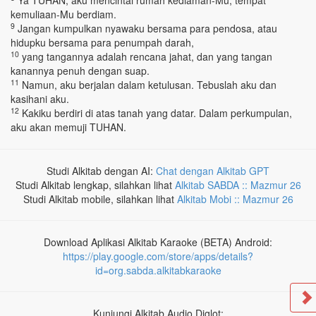
Ya TUHAN, aku mencintai rumah kediaman-Mu, tempat
kemuliaan-Mu berdiam.
9
Jangan kumpulkan nyawaku bersama para pendosa, atau
hidupku bersama para penumpah darah,
10
yang tangannya adalah rencana jahat, dan yang tangan
kanannya penuh dengan suap.
11
Namun, aku berjalan dalam ketulusan. Tebuslah aku dan
kasihani aku.
12
Kakiku berdiri di atas tanah yang datar. Dalam perkumpulan,
aku akan memuji TUHAN.
Studi Alkitab dengan AI:
Chat dengan Alkitab GPT
Studi Alkitab lengkap, silahkan lihat
Alkitab SABDA :: Mazmur 26
Studi Alkitab mobile, silahkan lihat
Alkitab Mobi :: Mazmur 26
Download Aplikasi Alkitab Karaoke (BETA) Android:
https://play.google.com/store/apps/details?
id=org.sabda.alkitabkaraoke
Kunjungi Alkitab Audio Diglot: