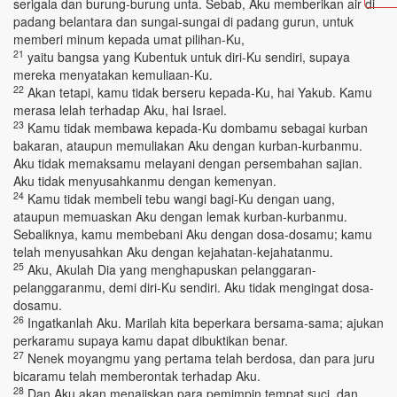
serigala dan burung-burung unta. Sebab, Aku memberikan air di
padang belantara dan sungai-sungai di padang gurun, untuk
memberi minum kepada umat pilihan-Ku,
21
yaitu bangsa yang Kubentuk untuk diri-Ku sendiri, supaya
mereka menyatakan kemuliaan-Ku.
22
Akan tetapi, kamu tidak berseru kepada-Ku, hai Yakub. Kamu
merasa lelah terhadap Aku, hai Israel.
23
Kamu tidak membawa kepada-Ku dombamu sebagai kurban
bakaran, ataupun memuliakan Aku dengan kurban-kurbanmu.
Aku tidak memaksamu melayani dengan persembahan sajian.
Aku tidak menyusahkanmu dengan kemenyan.
24
Kamu tidak membeli tebu wangi bagi-Ku dengan uang,
ataupun memuaskan Aku dengan lemak kurban-kurbanmu.
Sebaliknya, kamu membebani Aku dengan dosa-dosamu; kamu
telah menyusahkan Aku dengan kejahatan-kejahatanmu.
25
Aku, Akulah Dia yang menghapuskan pelanggaran-
pelanggaranmu, demi diri-Ku sendiri. Aku tidak mengingat dosa-
dosamu.
26
Ingatkanlah Aku. Marilah kita beperkara bersama-sama; ajukan
perkaramu supaya kamu dapat dibuktikan benar.
27
Nenek moyangmu yang pertama telah berdosa, dan para juru
bicaramu telah memberontak terhadap Aku.
28
Dan Aku akan menajiskan para pemimpin tempat suci, dan