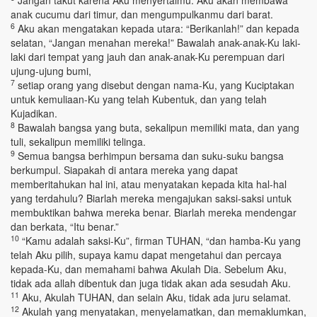
Jangan takut karena Aku menyertaimu. Aku akan membawa
anak cucumu dari timur, dan mengumpulkanmu dari barat.
6
Aku akan mengatakan kepada utara: “Berikanlah!” dan kepada
selatan, “Jangan menahan mereka!” Bawalah anak-anak-Ku laki-
laki dari tempat yang jauh dan anak-anak-Ku perempuan dari
ujung-ujung bumi,
7
setiap orang yang disebut dengan nama-Ku, yang Kuciptakan
untuk kemuliaan-Ku yang telah Kubentuk, dan yang telah
Kujadikan.
8
Bawalah bangsa yang buta, sekalipun memiliki mata, dan yang
tuli, sekalipun memiliki telinga.
9
Semua bangsa berhimpun bersama dan suku-suku bangsa
berkumpul. Siapakah di antara mereka yang dapat
memberitahukan hal ini, atau menyatakan kepada kita hal-hal
yang terdahulu? Biarlah mereka mengajukan saksi-saksi untuk
membuktikan bahwa mereka benar. Biarlah mereka mendengar
dan berkata, “Itu benar.”
10
“Kamu adalah saksi-Ku”, firman TUHAN, “dan hamba-Ku yang
telah Aku pilih, supaya kamu dapat mengetahui dan percaya
kepada-Ku, dan memahami bahwa Akulah Dia. Sebelum Aku,
tidak ada allah dibentuk dan juga tidak akan ada sesudah Aku.
11
Aku, Akulah TUHAN, dan selain Aku, tidak ada juru selamat.
12
Akulah yang menyatakan, menyelamatkan, dan memaklumkan,