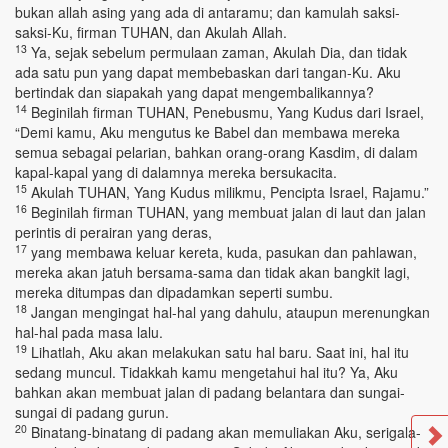
bukan allah asing yang ada di antaramu; dan kamulah saksi-
saksi-Ku, firman TUHAN, dan Akulah Allah.
13
Ya, sejak sebelum permulaan zaman, Akulah Dia, dan tidak
ada satu pun yang dapat membebaskan dari tangan-Ku. Aku
bertindak dan siapakah yang dapat mengembalikannya?
14
Beginilah firman TUHAN, Penebusmu, Yang Kudus dari Israel,
“Demi kamu, Aku mengutus ke Babel dan membawa mereka
semua sebagai pelarian, bahkan orang-orang Kasdim, di dalam
kapal-kapal yang di dalamnya mereka bersukacita.
15
Akulah TUHAN, Yang Kudus milikmu, Pencipta Israel, Rajamu.”
16
Beginilah firman TUHAN, yang membuat jalan di laut dan jalan
perintis di perairan yang deras,
17
yang membawa keluar kereta, kuda, pasukan dan pahlawan,
mereka akan jatuh bersama-sama dan tidak akan bangkit lagi,
mereka ditumpas dan dipadamkan seperti sumbu.
18
Jangan mengingat hal-hal yang dahulu, ataupun merenungkan
hal-hal pada masa lalu.
19
Lihatlah, Aku akan melakukan satu hal baru. Saat ini, hal itu
sedang muncul. Tidakkah kamu mengetahui hal itu? Ya, Aku
bahkan akan membuat jalan di padang belantara dan sungai-
sungai di padang gurun.
20
Binatang-binatang di padang akan memuliakan Aku, serigala-