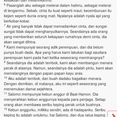
kesakitan dan melahirkanmu.
6
Pasanglah aku sebagai meterai dalam hatimu, sebagai meterai
di lenganmu. Sebab, cinta itu kuat seperti maut, kecemburuan itu
kejam seperti dunia orang mati. Nyalanya adalah nyala api yang
berkobar-kobar.
7
Air yang banyak tidak dapat memadamkan cinta, dan sungai-
sungai tidak dapat menghanyutkannya. Seandainya ada orang
yang memberikan seluruh kekayaan rumahnya demi cinta, dia
akan sangat dihina.
8
Kami mempunyai seorang adik perempuan, dan dia belum
punya buah dada. Apa yang harus kami lakukan bagi saudara
perempuan kami pada hari ketika seseorang meminangnya?
9
Seandainya dia adalah tembok, kami akan membangun menara
perak di atasnya. Namun, seandainya dia adalah pintu, kami akan
memalanginya dengan papan-papan kayu aras.
10
Aku adalah tembok, dan buah dadaku bagaikan menara.
Dengan demikian, di matanya, aku ini seperti seseorang yang
menemukan damai sejahtera.
11
Salomo mempunyai kebun anggur di Baal-Hamon. Dia
menyerahkan kebun anggurnya kepada para penjaga. Setiap
orang akan membawa seribu keping perak untuk buahnya.
12
Kebun anggurku, milikku sendiri, ada di hadapanku. Seribu
keping itu adalah untukmu, hai Salomo, dan dua ratus keping