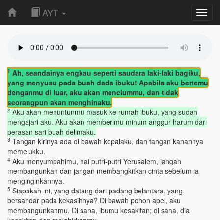
AYT
Toggl
navig
1
Ah, seandainya engkau seperti saudara laki-laki bagiku,
yang menyusu pada buah dada ibuku! Apabila aku bertemu
denganmu di luar, aku akan menciummu, dan tidak
seorangpun akan menghinaku.
2
Aku akan menuntunmu masuk ke rumah ibuku, yang sudah
mengajari aku. Aku akan memberimu minum anggur harum dari
perasan sari buah delimaku.
3
Tangan kirinya ada di bawah kepalaku, dan tangan kanannya
memelukku.
4
Aku menyumpahimu, hai putri-putri Yerusalem, jangan
membangunkan dan jangan membangkitkan cinta sebelum ia
menginginkannya.
5
Siapakah ini, yang datang dari padang belantara, yang
bersandar pada kekasihnya? Di bawah pohon apel, aku
membangunkanmu. Di sana, ibumu kesakitan; di sana, dia