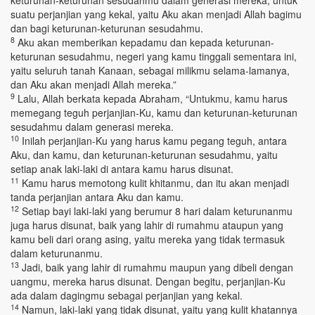
keturunan-keturunan sesudahmu dalam generasi mereka, untuk
suatu perjanjian yang kekal, yaitu Aku akan menjadi Allah bagimu
dan bagi keturunan-keturunan sesudahmu.
8
Aku akan memberikan kepadamu dan kepada keturunan-
keturunan sesudahmu, negeri yang kamu tinggali sementara ini,
yaitu seluruh tanah Kanaan, sebagai milikmu selama-lamanya,
dan Aku akan menjadi Allah mereka.”
9
Lalu, Allah berkata kepada Abraham, “Untukmu, kamu harus
memegang teguh perjanjian-Ku, kamu dan keturunan-keturunan
sesudahmu dalam generasi mereka.
10
Inilah perjanjian-Ku yang harus kamu pegang teguh, antara
Aku, dan kamu, dan keturunan-keturunan sesudahmu, yaitu
setiap anak laki-laki di antara kamu harus disunat.
11
Kamu harus memotong kulit khitanmu, dan itu akan menjadi
tanda perjanjian antara Aku dan kamu.
12
Setiap bayi laki-laki yang berumur 8 hari dalam keturunanmu
juga harus disunat, baik yang lahir di rumahmu ataupun yang
kamu beli dari orang asing, yaitu mereka yang tidak termasuk
dalam keturunanmu.
13
Jadi, baik yang lahir di rumahmu maupun yang dibeli dengan
uangmu, mereka harus disunat. Dengan begitu, perjanjian-Ku
ada dalam dagingmu sebagai perjanjian yang kekal.
14
Namun, laki-laki yang tidak disunat, yaitu yang kulit khatannya