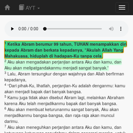
AYT
Toggl
navig
1
Ketika Abram berumur 99 tahun, TUHAN menampakkan diri
kepada Abram dan berkata kepadanya, “Akulah Allah Yang
Mahakuasa, hiduplah di hadapan-Ku tanpa cela.
2
Aku akan mengadakan perjanjian antara Aku dan kamu, dan
Aku akan melipatgandakanmu menjadi sangat banyak.”
3
Lalu, Abram tersungkur dengan wajahnya dan Allah berfirman
kepadanya,
4
“Dari pihak-Ku, lihatlah, perjanjian-Ku adalah denganmu: kamu
akan menjadi bapak dari banyak bangsa.
5
Kamu juga tidak akan disebut Abram lagi, melainkan Abraham
karena Aku telah menjadikanmu bapak dari banyak bangsa.
6
Aku akan membuat keturunanmu sangat banyak, Aku akan
menjadikanmu bangsa-bangsa, dan raja-raja akan muncul
darimu.
7
Aku akan meneguhkan perjanjian antara Aku dan kamu, dan