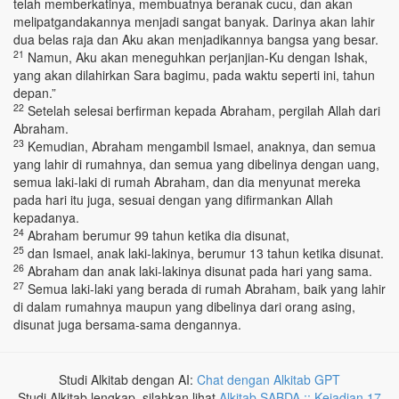
telah memberkatinya, membuatnya beranak cucu, dan akan
melipatgandakannya menjadi sangat banyak. Darinya akan lahir
dua belas raja dan Aku akan menjadikannya bangsa yang besar.
21
Namun, Aku akan meneguhkan perjanjian-Ku dengan Ishak,
yang akan dilahirkan Sara bagimu, pada waktu seperti ini, tahun
depan.”
22
Setelah selesai berfirman kepada Abraham, pergilah Allah dari
Abraham.
23
Kemudian, Abraham mengambil Ismael, anaknya, dan semua
yang lahir di rumahnya, dan semua yang dibelinya dengan uang,
semua laki-laki di rumah Abraham, dan dia menyunat mereka
pada hari itu juga, sesuai dengan yang difirmankan Allah
kepadanya.
24
Abraham berumur 99 tahun ketika dia disunat,
25
dan Ismael, anak laki-lakinya, berumur 13 tahun ketika disunat.
26
Abraham dan anak laki-lakinya disunat pada hari yang sama.
27
Semua laki-laki yang berada di rumah Abraham, baik yang lahir
di dalam rumahnya maupun yang dibelinya dari orang asing,
disunat juga bersama-sama dengannya.
Studi Alkitab dengan AI:
Chat dengan Alkitab GPT
Studi Alkitab lengkap, silahkan lihat
Alkitab SABDA :: Kejadian 17