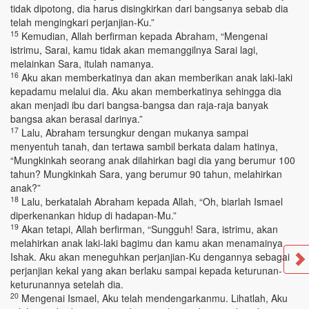
tidak dipotong, dia harus disingkirkan dari bangsanya sebab dia
telah mengingkari perjanjian-Ku.”
15
Kemudian, Allah berfirman kepada Abraham, “Mengenai
istrimu, Sarai, kamu tidak akan memanggilnya Sarai lagi,
melainkan Sara, itulah namanya.
16
Aku akan memberkatinya dan akan memberikan anak laki-laki
kepadamu melalui dia. Aku akan memberkatinya sehingga dia
akan menjadi ibu dari bangsa-bangsa dan raja-raja banyak
bangsa akan berasal darinya.”
17
Lalu, Abraham tersungkur dengan mukanya sampai
menyentuh tanah, dan tertawa sambil berkata dalam hatinya,
“Mungkinkah seorang anak dilahirkan bagi dia yang berumur 100
tahun? Mungkinkah Sara, yang berumur 90 tahun, melahirkan
anak?”
18
Lalu, berkatalah Abraham kepada Allah, “Oh, biarlah Ismael
diperkenankan hidup di hadapan-Mu.”
19
Akan tetapi, Allah berfirman, “Sungguh! Sara, istrimu, akan
melahirkan anak laki-laki bagimu dan kamu akan menamainya
Ishak. Aku akan meneguhkan perjanjian-Ku dengannya sebagai
perjanjian kekal yang akan berlaku sampai kepada keturunan-
keturunannya setelah dia.
20
Mengenai Ismael, Aku telah mendengarkanmu. Lihatlah, Aku