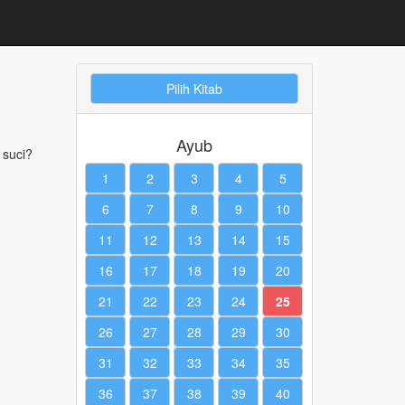
Pilih Kitab
Ayub
 suci?
1
2
3
4
5
6
7
8
9
10
11
12
13
14
15
16
17
18
19
20
21
22
23
24
25
26
27
28
29
30
31
32
33
34
35
36
37
38
39
40