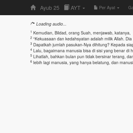
Ayub 25
AYT
Per Ayat
G
Loading audio...
1
Kemudian, Bildad, orang Suah, menjawab, katanya,
2
“Kekuasaan dan kedahsyatan adalah milik Allah. Dia
3
Dapatkah jumlah pasukan-Nya dihitung? Kepada siap
4
Lalu, bagaimana manusia bisa di sisi yang benar di 
5
Lihatlah, bahkan bulan pun tidak bersinar terang, dan
6
lebih lagi manusia, yang hanya belatung, dan manusi