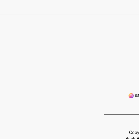
sa
Copy
Bank B