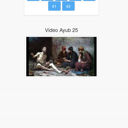
41
42
Video Ayub 25