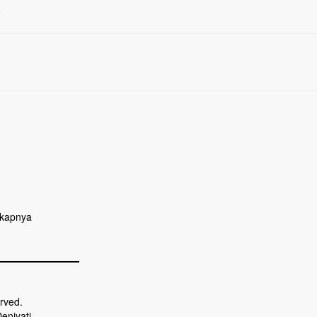
e
kapnya
rved.
eniyati