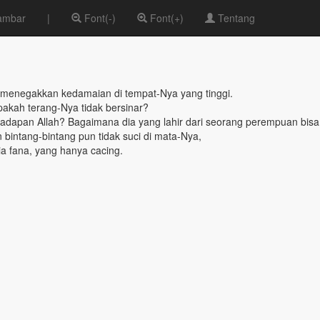
ambar
|
Font(-)
Font(+)
Tentang
 menegakkan kedamaian di tempat-Nya yang tinggi.
akah terang-Nya tidak bersinar?
hadapan Allah? Bagaimana dia yang lahir dari seorang perempuan bisa
 bintang-bintang pun tidak suci di mata-Nya,
a fana, yang hanya cacing.