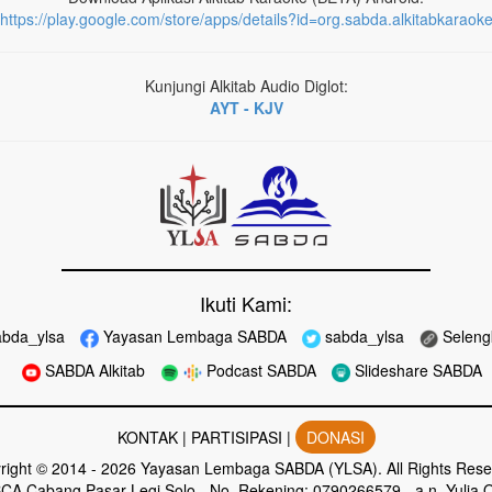
https://play.google.com/store/apps/details?id=org.sabda.alkitabkaraok
Kunjungi Alkitab Audio Diglot:
AYT - KJV
Ikuti Kami:
bda_ylsa
Yayasan Lembaga SABDA
sabda_ylsa
Seleng
SABDA Alkitab
Podcast SABDA
Slideshare SABDA
KONTAK
|
PARTISIPASI
|
DONASI
right
© 2014 -
2026
Yayasan Lembaga SABDA (YLSA).
All Rights Rese
CA Cabang Pasar Legi Solo - No. Rekening: 0790266579 - a.n. Yulia O