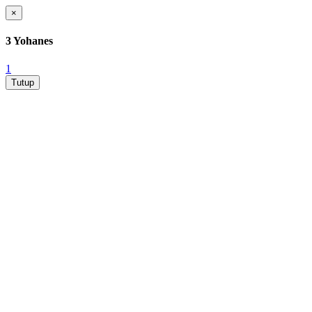
×
3 Yohanes
1
Tutup