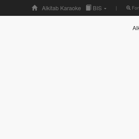
Alkitab Karaoke
BIS
|
Fon
Al