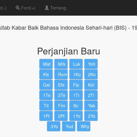
t(-)
Font(+)
Tentang
kitab Kabar Baik Bahasa Indonesia Sehari-hari (BIS) - 1
Perjanjian Baru
Mat
Mrk
Luk
Yoh
Kis
Rom
1Ko
2Ko
Gal
Efe
Flp
Kol
1Te
2Te
1Ti
2Ti
Tit
Flm
Ibr
Yak
1Pt
2Pt
1Yo
2Yo
3Yo
Yud
Why