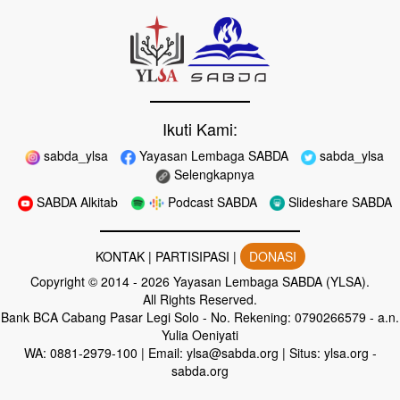
Ikuti Kami:
sabda_ylsa
Yayasan Lembaga SABDA
sabda_ylsa
Selengkapnya
SABDA Alkitab
Podcast SABDA
Slideshare SABDA
KONTAK
|
PARTISIPASI
|
DONASI
Copyright
© 2014 -
2026
Yayasan Lembaga SABDA (YLSA).
All Rights Reserved.
Bank BCA Cabang Pasar Legi Solo - No. Rekening: 0790266579 - a.n.
Yulia Oeniyati
WA:
0881-2979-100
| Email:
ylsa@sabda.org
| Situs:
ylsa.org
-
sabda.org