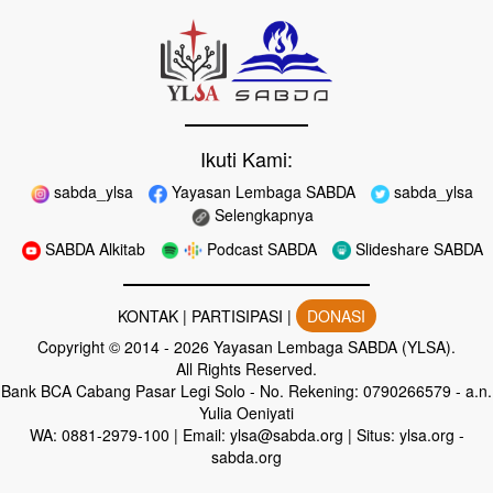
Ikuti Kami:
sabda_ylsa
Yayasan Lembaga SABDA
sabda_ylsa
Selengkapnya
SABDA Alkitab
Podcast SABDA
Slideshare SABDA
KONTAK
|
PARTISIPASI
|
DONASI
Copyright
© 2014 -
2026
Yayasan Lembaga SABDA (YLSA).
All Rights Reserved.
Bank BCA Cabang Pasar Legi Solo - No. Rekening: 0790266579 - a.n.
Yulia Oeniyati
WA:
0881-2979-100
| Email:
ylsa@sabda.org
| Situs:
ylsa.org
-
sabda.org