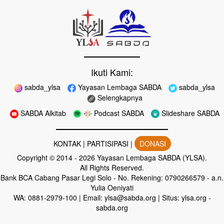
Ikuti Kami:
sabda_ylsa
Yayasan Lembaga SABDA
sabda_ylsa
Selengkapnya
SABDA Alkitab
Podcast SABDA
Slideshare SABDA
KONTAK
|
PARTISIPASI
|
DONASI
Copyright
© 2014 -
2026
Yayasan Lembaga SABDA (YLSA).
All Rights Reserved.
Bank BCA Cabang Pasar Legi Solo - No. Rekening: 0790266579 - a.n.
Yulia Oeniyati
WA:
0881-2979-100
| Email:
ylsa@sabda.org
| Situs:
ylsa.org
-
sabda.org