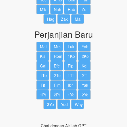
Mik
Nah
Hab
Zef
Hag
Zak
Mal
Perjanjian Baru
Mat
Mrk
Luk
Yoh
Kis
Rom
1Ko
2Ko
Gal
Efe
Flp
Kol
1Te
2Te
1Ti
2Ti
Tit
Flm
Ibr
Yak
1Pt
2Pt
1Yo
2Yo
3Yo
Yud
Why
Chat dengan Alkitab GPT