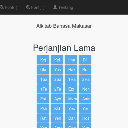
Font(-)
Font(+)
Tentang
Alkitab Bahasa Makasar
Perjanjian Lama
Kej
Kel
Ima
Bil
Ula
Yos
Hak
Rut
1Sa
2Sa
1Ra
2Ra
1Ta
2Ta
Ezr
Neh
Est
Ayb
Mzm
Ams
Pkh
Kid
Yes
Yer
Rat
Yeh
Dan
Hos
Yoe
Amo
Oba
Yun