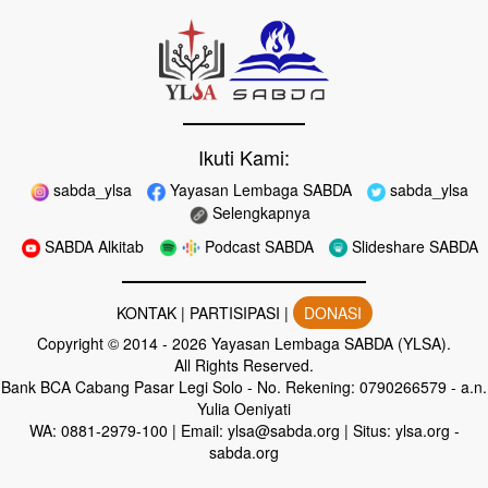
Ikuti Kami:
sabda_ylsa
Yayasan Lembaga SABDA
sabda_ylsa
Selengkapnya
SABDA Alkitab
Podcast SABDA
Slideshare SABDA
KONTAK
|
PARTISIPASI
|
DONASI
Copyright
© 2014 -
2026
Yayasan Lembaga SABDA (YLSA).
All Rights Reserved.
Bank BCA Cabang Pasar Legi Solo - No. Rekening: 0790266579 - a.n.
Yulia Oeniyati
WA:
0881-2979-100
| Email:
ylsa@sabda.org
| Situs:
ylsa.org
-
sabda.org