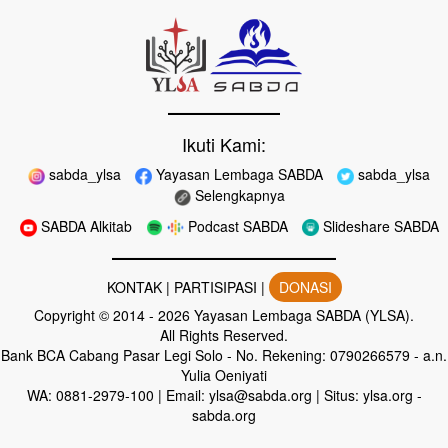
Ikuti Kami:
sabda_ylsa
Yayasan Lembaga SABDA
sabda_ylsa
Selengkapnya
SABDA Alkitab
Podcast SABDA
Slideshare SABDA
KONTAK
|
PARTISIPASI
|
DONASI
Copyright
© 2014 -
2026
Yayasan Lembaga SABDA (YLSA).
All Rights Reserved.
Bank BCA Cabang Pasar Legi Solo - No. Rekening: 0790266579 - a.n.
Yulia Oeniyati
WA:
0881-2979-100
| Email:
ylsa@sabda.org
| Situs:
ylsa.org
-
sabda.org